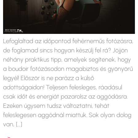
Lefoglaltad az időpontod fehérneműs fotózásra,
de foglamad sincs hogyan készülj fel rá? Jöjjön
néhány praktikus tipp, amelyek segítenek, hogy
a boudoir fotózásodon magabiztos és gyönyörű
legyél! Először is ne parázz a külső
adottságaidon! Teljesen felesleges, ráadásul
csak időt és energiát pazarolsz az aggódásra.
Ezeken úgysem tudsz változtatni, tehát
feleslegesen aggódnál miattuk. Sok olyan dolog
van, […]