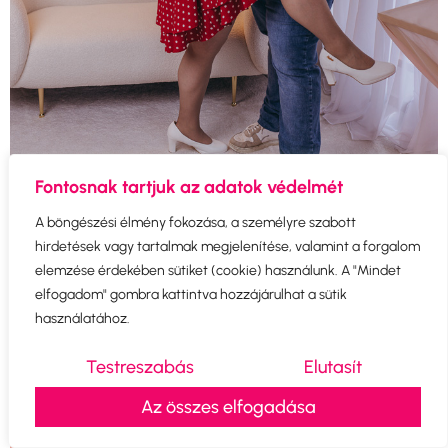
Fontosnak tartjuk az adatok védelmét
A böngészési élmény fokozása, a személyre szabott
hirdetések vagy tartalmak megjelenítése, valamint a forgalom
elemzése érdekében sütiket (cookie) használunk. A "Mindet
elfogadom" gombra kattintva hozzájárulhat a sütik
használatához.
Testreszabás
Elutasít
Az összes elfogadása