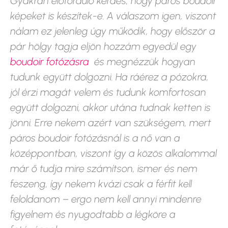
Gyakran előforduló kérdés, hogy páros boudoir
képeket is készítek-e. A válaszom igen, viszont
nálam ez jelenleg úgy működik, hogy először a
pár hölgy tagja eljön hozzám egyedül egy
boudoir fotózásra
és megnézzük hogyan
tudunk együtt dolgozni. Ha ráérez a pózokra,
jól érzi magát velem és tudunk komfortosan
együtt dolgozni, akkor utána tudnak ketten is
jönni. Erre nekem azért van szükségem, mert
páros boudoir fotózásnál is a nő van a
középpontban, viszont így a közös alkalommal
már ő tudja mire számítson, ismer és nem
feszeng, így nekem kvázi csak a férfit kell
feloldanom – ergo nem kell annyi mindenre
figyelnem és nyugodtabb a légköre a