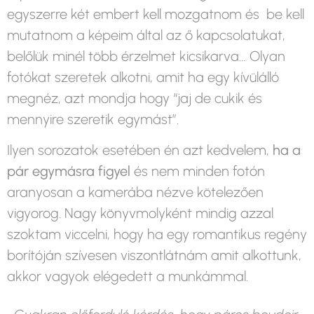
egyszerre két embert kell mozgatnom és be kell
mutatnom a képeim által az ő kapcsolatukat,
belőlük minél több érzelmet kicsikarva… Olyan
fotókat szeretek alkotni, amit ha egy kívülálló
megnéz, azt mondja hogy “jaj de cukik és
mennyire szeretik egymást”.
Ilyen sorozatok esetében én azt kedvelem,
ha a
pár egymásra figyel
és nem minden fotón
aranyosan a kamerába nézve kötelezően
vigyorog. Nagy könyvmolyként mindig azzal
szoktam viccelni, hogy ha egy romantikus regény
borítóján szívesen viszontlátnám amit alkottunk,
akkor vagyok elégedett a munkámmal.