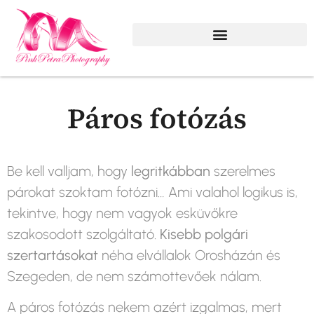
Szezonális, különleges emlékek
Páros fotózás
Be kell valljam, hogy
legritkábban
szerelmes
párokat szoktam fotózni… Ami valahol logikus is,
tekintve, hogy nem vagyok esküvőkre
szakosodott szolgáltató.
Kisebb polgári
szertartásokat
néha elvállalok Orosházán és
Szegeden, de nem számottevőek nálam.
A páros fotózás nekem azért izgalmas, mert