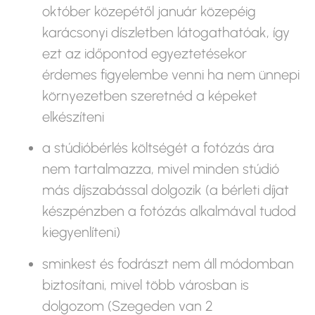
október közepétől január közepéig
karácsonyi díszletben látogathatóak, így
ezt az időpontod egyeztetésekor
érdemes figyelembe venni ha nem ünnepi
környezetben szeretnéd a képeket
elkészíteni
a stúdióbérlés költségét a fotózás ára
nem tartalmazza, mivel minden stúdió
más díjszabással dolgozik (a bérleti díjat
készpénzben a fotózás alkalmával tudod
kiegyenlíteni)
sminkest és fodrászt nem áll módomban
biztosítani, mivel több városban is
dolgozom (Szegeden van 2