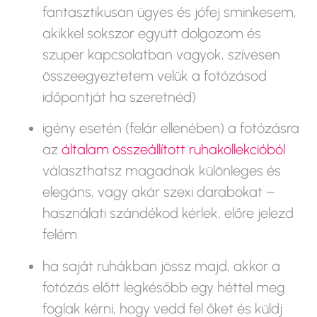
fantasztikusan ügyes és jófej sminkesem,
akikkel sokszor együtt dolgozom és
szuper kapcsolatban vagyok, szívesen
összeegyeztetem velük a fotózásod
időpontját ha szeretnéd)
igény esetén (felár ellenében) a fotózásra
az
általam összeállított ruhakollekcióból
választhatsz magadnak különleges és
elegáns, vagy akár szexi darabokat –
használati szándékod kérlek, előre jelezd
felém
ha saját ruhákban jössz majd, akkor a
fotózás előtt legkésőbb egy héttel meg
foglak kérni, hogy vedd fel őket és küldj