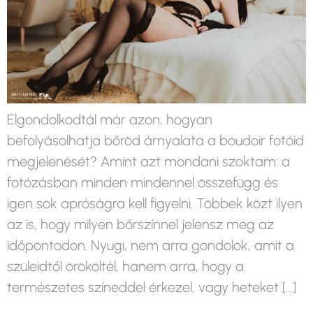
Elgondolkodtál már azon, hogyan
befolyásolhatja bőröd árnyalata a boudoir fotóid
megjelenését? Amint azt mondani szoktam: a
fotózásban minden mindennel összefügg és
igen sok apróságra kell figyelni. Többek közt ilyen
az is, hogy milyen bőrszínnel jelensz meg az
időpontodon. Nyugi, nem arra gondolok, amit a
szüleidtől örököltél, hanem arra, hogy a
természetes színeddel érkezel, vagy heteket […]