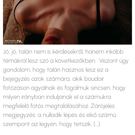
Jó, jó, talán nem is kérdésekről, hanem inkább
témákról lesz szó a következőkben. Viszont úgy
gondolom, hogy talán hasznos lesz ez a
bejegyzés azok számára, akik boudoir
fotózáson agyalnak és fogalmuk sincsen, hogy
milyen irányban induljanak el a számukra
megfelelő fotós megtalálásához. Zárójeles
megjegyzés: a nulladik lépés és első számú
szempont az legyen, hogy tetszik, […]