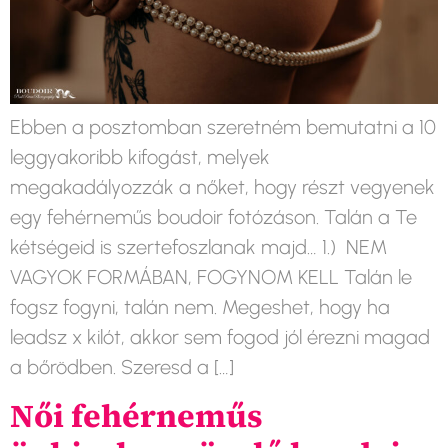
Ebben a posztomban szeretném bemutatni a 10
leggyakoribb kifogást, melyek
megakadályozzák a nőket, hogy részt vegyenek
egy fehérneműs boudoir fotózáson. Talán a Te
kétségeid is szertefoszlanak majd… 1.) NEM
VAGYOK FORMÁBAN, FOGYNOM KELL Talán le
fogsz fogyni, talán nem. Megeshet, hogy ha
leadsz x kilót, akkor sem fogod jól érezni magad
a bőrödben. Szeresd a […]
Női fehérneműs