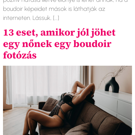
boudoir képeidet mások is láthatják az
interneten. Lássuk, […]
13 eset, amikor jól jöhet
egy nőnek egy boudoir
fotózás