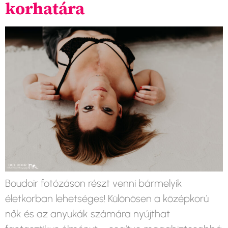
korhatára
Boudoir fotózáson részt venni bármelyik
életkorban lehetséges! Különösen a középkorú
nők és az anyukák számára nyújthat