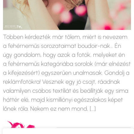
Többen kérdezték már tőlem, miért is nevezem
a fehérneműs sorozataimat boudoir-nak… Én
úgy gondolom, hogy azok a fotók, melyeket én
a fehérneműs kategóriába sorolok (már elnézést
a kifejezésért) egyszerűen unalmasak. Gondolj a
reklámfotókra! Vesznek egy jó csajt, ráadnak
valamilyen csábos textíliát és beállítják egy sima
háttér elé, majd kismilliónyi egészalakos képet
lőnek róla. Nekem ez nem mond, […]