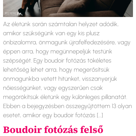
Az életünk során számtalan helyzet adódik,
amikor szükségünk van egy kis plusz
önbizalomra, önmagunk újrafelfedezésére, vagy
éppen arra, hogy megünnepeljük testünk
szépségét. Egy boudoir fotózás tökéletes
lehetőség lehet arra, hogy megerősítsük
önmagunkba vetett hitünket, visszanyerjük
nőiességünket, vagy egyszerűen csak
megörökítsük életünk egy különleges pillanatát.
Ebben a bejegyzésben összegyűjtöttem 13 olyan
esetet, amikor egy boudoir fotózás […]
Boudoir fotózás felső