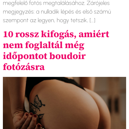
megfelelő fotós megtalálásához. Zárójeles
megjegyzés: a nulladik lépés és első számú
szempont az legyen, hogy tetszik, […]
10 rossz kifogás, amiért
nem foglaltál még
időpontot boudoir
fotózásra