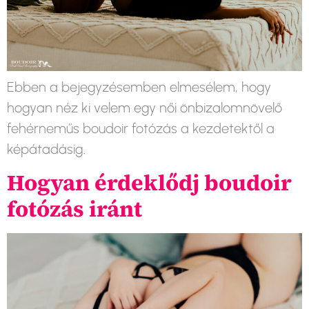
Ebben a bejegyzésemben elmesélem, hogy
hogyan néz ki velem egy női önbizalomnövelő
fehérneműs boudoir fotózás a kezdetektől a
képátadásig.
Hogyan érdeklődj boudoir
fotózás iránt