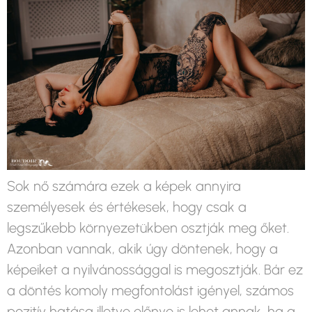
Sok nő számára ezek a képek annyira
személyesek és értékesek, hogy csak a
legszűkebb környezetükben osztják meg őket.
Azonban vannak, akik úgy döntenek, hogy a
képeiket a nyilvánossággal is megosztják. Bár ez
a döntés komoly megfontolást igényel, számos
pozitív hatása illetve előnye is lehet annak, ha a