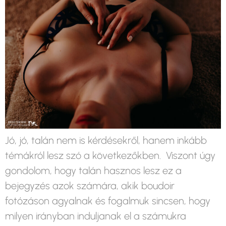
Jó, jó, talán nem is kérdésekről, hanem inkább
témákról lesz szó a következőkben. Viszont úgy
gondolom, hogy talán hasznos lesz ez a
bejegyzés azok számára, akik boudoir
fotózáson agyalnak és fogalmuk sincsen, hogy
milyen irányban induljanak el a számukra