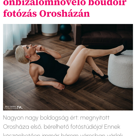
önbizalomnövelő boudoir
fotózás Orosházán
Nagyon nagy boldogság ért: megnyitott
Orosháza első, bérelhető fotóstúdiója! Ennek
köszönhetően immár három városban várlak