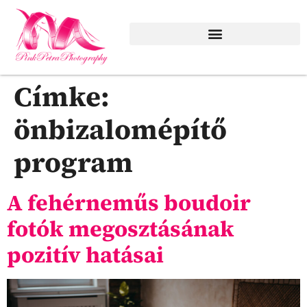
Szezonális, különleges emlékek
Címke:
önbizalomépítő
program
A fehérneműs boudoir
fotók megosztásának
pozitív hatásai