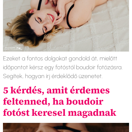
Ezeket a fontos dolgokat gondold át, mielőtt
időpontot kérsz egy fotóstól boudoir fotózásra.
Segítek, hogyan írj érdeklődő üzenetet.
5 kérdés, amit érdemes
feltenned, ha boudoir
fotóst keresel magadnak