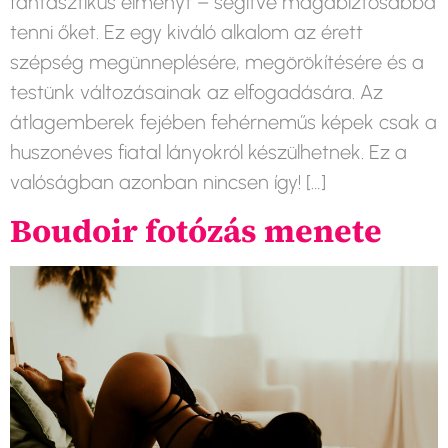
fantasztikus élményt – segítve magabiztosabbá
tenni őket. Ez egy kiváló alkalom az érett
szépség megünneplésére, megörökítésére és a
testünk változásainak az elfogadására. Az
átlagemberek fejében fehérneműs képek csak a
huszonéves fiatal lányokról készülhetnek. Ez a
valóságban azonban nincsen így! […]
Boudoir fotózás menete