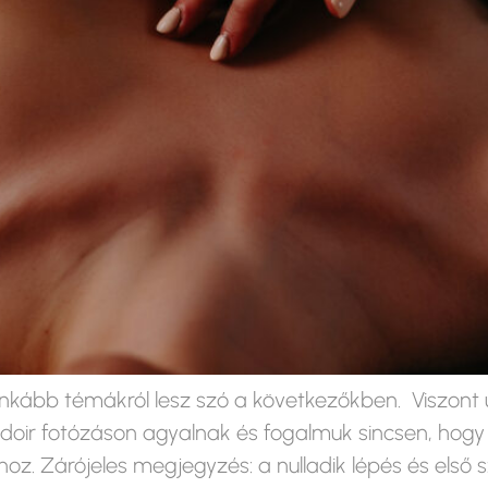
m inkább témákról lesz szó a következőkben. Viszon
oir fotózáson agyalnak és fogalmuk sincsen, hogy m
oz. Zárójeles megjegyzés: a nulladik lépés és els