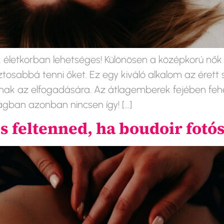
k életkorban lehetséges! Különösen a középkorú nő
tosabbá tenni őket. Ez egy kiváló alkalom az éret
ainak az elfogadására. Az átlagemberek fejében f
ságban azonban nincsen így! […]
s feltenned, ha boudoir fot