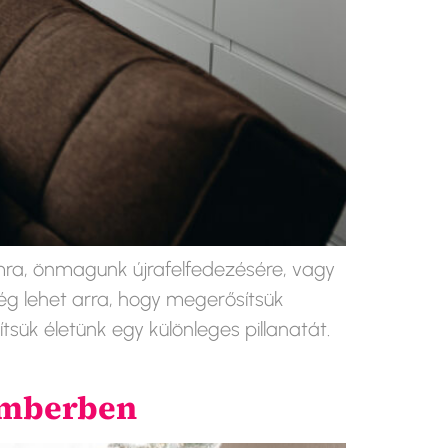
mra, önmagunk újrafelfedezésére, vagy
ég lehet arra, hogy megerősítsük
ük életünk egy különleges pillanatát.
emberben