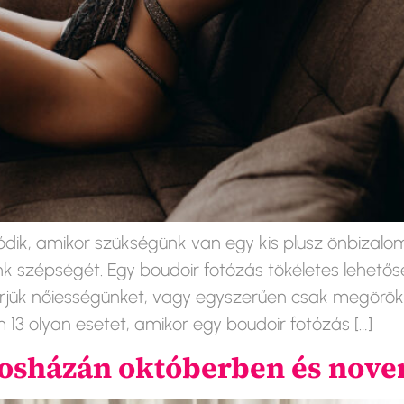
dik, amikor szükségünk van egy kis plusz önbizalo
 szépségét. Egy boudoir fotózás tökéletes lehetős
jük nőiességünket, vagy egyszerűen csak megörökíts
3 olyan esetet, amikor egy boudoir fotózás […]
rosházán októberben és nov