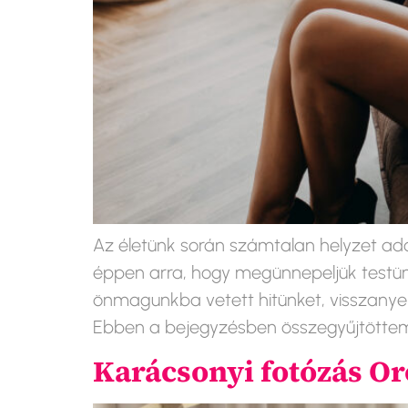
Az életünk során számtalan helyzet adó
éppen arra, hogy megünnepeljük testünk
önmagunkba vetett hitünket, visszanyer
Ebben a bejegyzésben összegyűjtöttem 1
Karácsonyi fotózás O