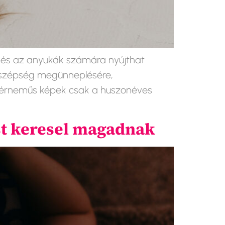
k és az anyukák számára nyújthat
t szépség megünneplésére,
ehérneműs képek csak a huszonéves
óst keresel magadnak