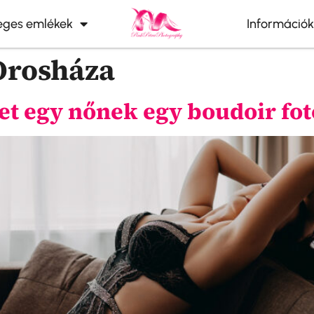
leges emlékek
Információk
 Orosháza
het egy nőnek egy boudoir fo