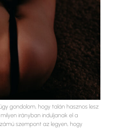
t úgy gondolom, hogy talán hasznos lesz
ilyen irányban induljanak el a
ő számú szempont az legyen, hogy