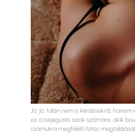
Jó, jó, talán nem is kérdésekről, hane
ez a bejegyzés azok számára, akik boud
számukra megfelelő fotós megtalálásáh