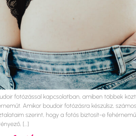
oir fotózással kapcsolatban, amiben többek közt a
rneműt. Amikor boudoir fotózásra készülsz, számos
alataim szerint, hogy a fotós biztosít-e fehérneműt
ényező, […]