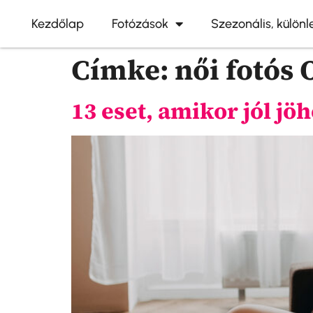
Kezdőlap
Fotózások
Szezonális, külön
Címke:
női fotós
13 eset, amikor jól jö