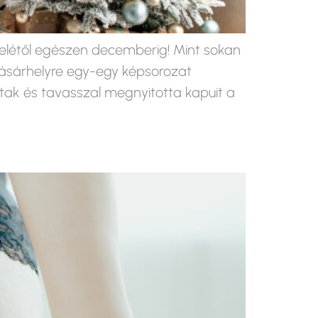
felétől egészen decemberig! Mint sokan
ásárhelyre egy-egy képsorozat
ak és tavasszal megnyitotta kapuit a