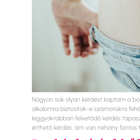
Nagyon sok olyan kérdést kaptam a boud
alkalomra biztosítok-e számotokra fehé
leggyakrabban felvetődő kérdés tapaszt
érthető kérdés, ám van néhány fontos t