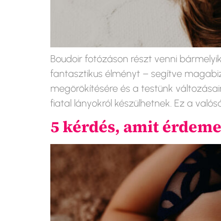
Boudoir fotózáson részt venni bármelyi
fantasztikus élményt – segítve magabiz
megörökítésére és a testünk változás
fiatal lányokról készülhetnek. Ez a való
5 kérdés, amit érdeme