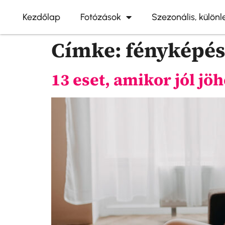
Kezdőlap
Fotózások
Szezonális, külön
Címke:
fényképé
13 eset, amikor jól jö