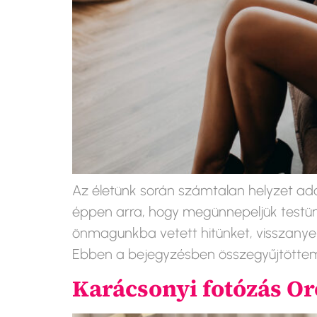
Az életünk során számtalan helyzet adó
éppen arra, hogy megünnepeljük testünk
önmagunkba vetett hitünket, visszanyer
Ebben a bejegyzésben összegyűjtöttem 1
Karácsonyi fotózás O