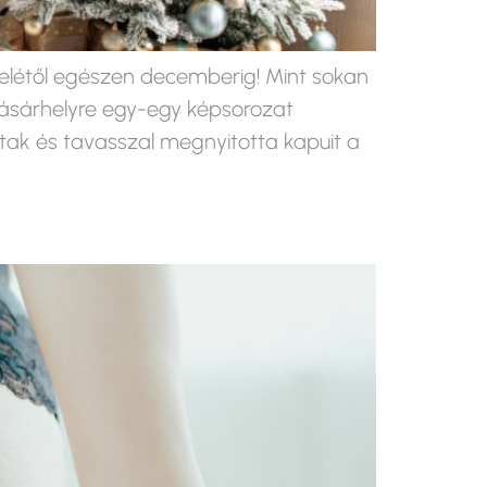
felétől egészen decemberig! Mint sokan
ásárhelyre egy-egy képsorozat
ak és tavasszal megnyitotta kapuit a