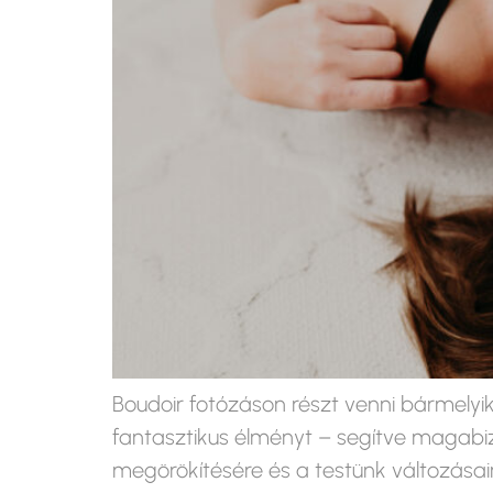
Boudoir fotózáson részt venni bármelyi
fantasztikus élményt – segítve magabiz
megörökítésére és a testünk változás