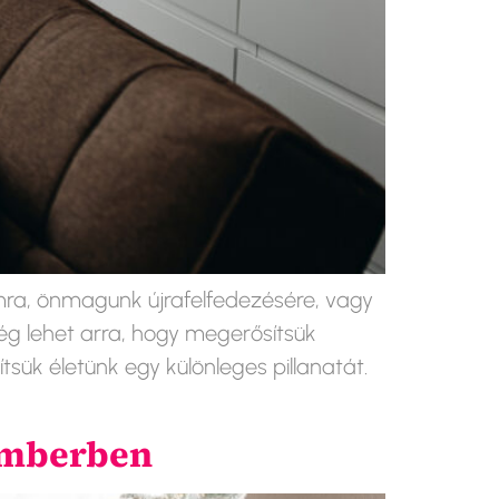
mra, önmagunk újrafelfedezésére, vagy
ég lehet arra, hogy megerősítsük
ük életünk egy különleges pillanatát.
emberben