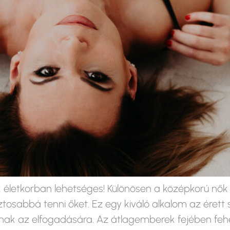
k életkorban lehetséges! Különösen a középkorú nő
tosabbá tenni őket. Ez egy kiváló alkalom az éret
ainak az elfogadására. Az átlagemberek fejében f