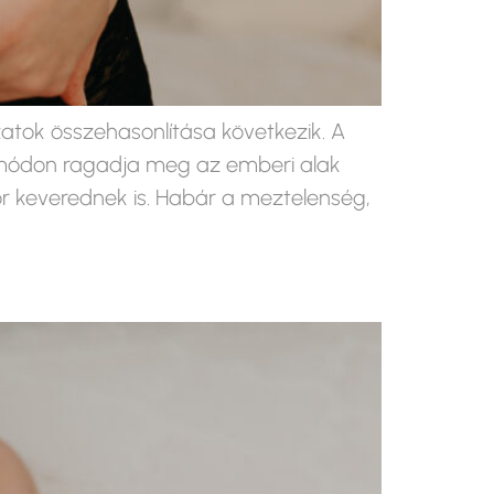
yzatok összehasonlítása következik. A
di módon ragadja meg az emberi alak
r keverednek is. Habár a meztelenség,