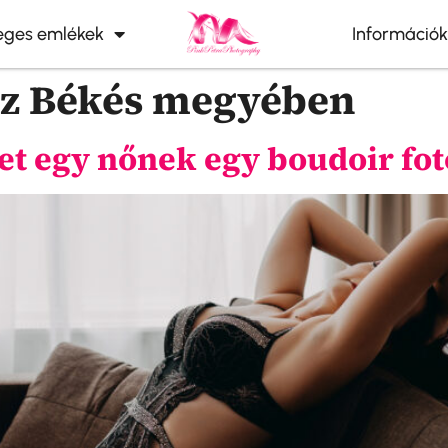
leges emlékek
Információk
sz Békés megyében
het egy nőnek egy boudoir fo