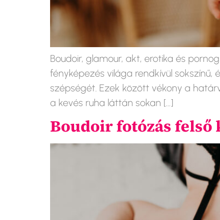
Boudoir, glamour, akt, erotika és pornog
fényképezés világa rendkívül sokszínű,
szépségét. Ezek között vékony a határ
a kevés ruha láttán sokan […]
Boudoir fotózás felső