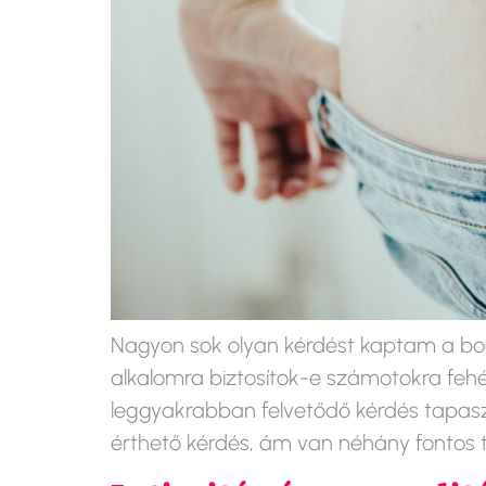
Nagyon sok olyan kérdést kaptam a boud
alkalomra biztosítok-e számotokra fehé
leggyakrabban felvetődő kérdés tapaszt
érthető kérdés, ám van néhány fontos t