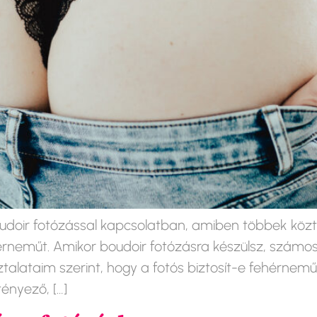
oir fotózással kapcsolatban, amiben többek közt a
rneműt. Amikor boudoir fotózásra készülsz, számos
alataim szerint, hogy a fotós biztosít-e fehérneműt
ényező, […]