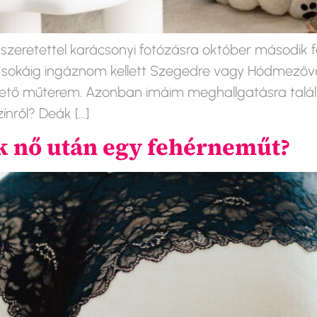
szeretettel karácsonyi fotózásra október második 
n sokáig ingáznom kellett Szegedre vagy Hódmezőv
hető műterem. Azonban imáim meghallgatásra talált
ínről? Deák […]
k nő után egy fehérneműt?