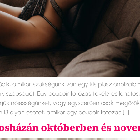
dik, amikor szükségünk van egy kis plusz önbizalo
 szépségét. Egy boudoir fotózás tökéletes lehetős
jük nőiességünket, vagy egyszerűen csak megörökíts
3 olyan esetet, amikor egy boudoir fotózás […]
rosházán októberben és nov