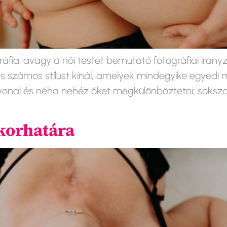
ráfia: avagy a női testet bemutató fotográfiai irán
 és számos stílust kínál, amelyek mindegyike egye
vonal és néha nehéz őket megkülönböztetni, sokszo
 korhatára