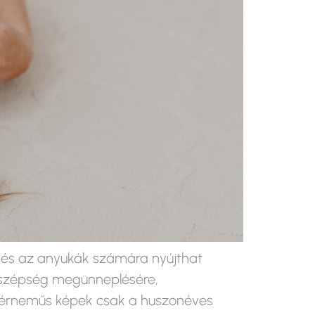
k és az anyukák számára nyújthat
t szépség megünneplésére,
ehérneműs képek csak a huszonéves