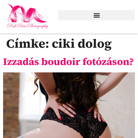
Szezonális, különleges emlékek
Címke:
ciki dolog
Izzadás boudoir fotózáson?