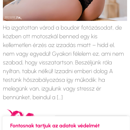
Ha izgatottan várod a boudoir fotózásodat, de
közben ott motoszkál benned egy kis
kellemetlen érzés az izzadás miatt – hidd el,
nem vagy egyedül! Gyakori félelem ez, ami nem
szabad, hogy visszatartson. Beszéljünk róla
nyíltan, tabuk nélkül! Izzadni emberi dolog A
testünk hőszabályozása így működik: ha
melegünk van, izgulunk vagy stressz ér
bennünket, beindul a […]
Fontosnak tartjuk az adatok védelmét
Szezonális, különleges emlékek