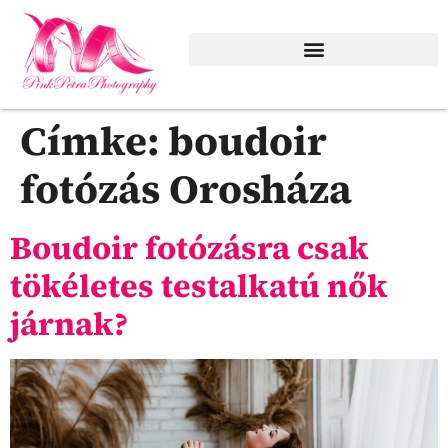
Szezonális, különleges emlékek
Címke:
boudoir
fotózás Orosháza
Boudoir fotózásra csak
tökéletes testalkatú nők
járnak?