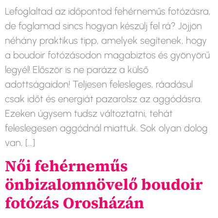
Lefoglaltad az időpontod fehérneműs fotózásra,
de foglamad sincs hogyan készülj fel rá? Jöjjön
néhány praktikus tipp, amelyek segítenek, hogy
a boudoir fotózásodon magabiztos és gyönyörű
legyél! Először is ne parázz a külső
adottságaidon! Teljesen felesleges, ráadásul
csak időt és energiát pazarolsz az aggódásra.
Ezeken úgysem tudsz változtatni, tehát
feleslegesen aggódnál miattuk. Sok olyan dolog
van, […]
Női fehérneműs
önbizalomnövelő boudoir
fotózás Orosházán