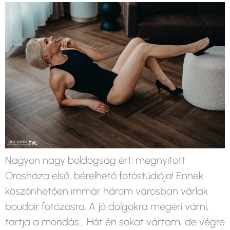
Nagyon nagy boldogság ért: megnyitott
Orosháza első, bérelhető fotóstúdiója! Ennek
köszönhetően immár három városban várlak
boudoir fotózásra. A jó dolgokra megéri várni,
tartja a mondás… Hát én sokat vártam, de végre