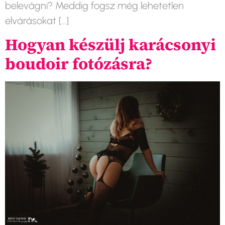
belevágni? Meddig fogsz még lehetetlen
elvárásokat […]
Hogyan készülj karácsonyi
boudoir fotózásra?