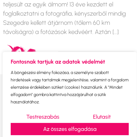
teljesült az egyik álmom! 13 éve kezdett el
foglalkoztatni a fotográfia, kényszerből mindig
Szegedre kellett átjárnom (tőlem 60 km
távolságra) a fotózások kedvéért. Aztán […]
Fontosnak tartjuk az adatok védelmét
Szezonális, különleges emlékek
A böngészési élmény fokozása, a személyre szabott
hirdetések vagy tartalmak megjelenítése, valamint a forgalom
Copyright © 2025 PinkPetraPhotography |
elemzése érdekében sütiket (cookie) használunk. A "Mindet
Minden jog fenntartva
elfogadom" gombra kattintva hozzájárulhat a sütik
használatához.
Testreszabás
Elutasít
Impresszum
|
Adatkezelési tájékoztató
Az összes elfogadása
Készítette:
www.halaszkovacsnora.hu