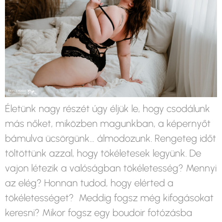
Életünk nagy részét úgy éljük le, hogy csodálunk
más nőket, miközben magunkban, a képernyőt
bámulva ücsörgünk… álmodozunk. Rengeteg időt
töltöttünk azzal, hogy tökéletesek legyünk. De
vajon létezik a valóságban tökéletesség? Mennyi
az elég? Honnan tudod, hogy elérted a
tökéletességet? Meddig fogsz még kifogásokat
keresni? Mikor fogsz egy boudoir fotózásba