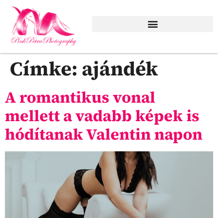
Szezonális, különleges emlékek
Címke:
ajándék
A romantikus vonal
mellett a vadabb képek is
hódítanak Valentin napon