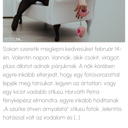
Sokan szeretik meglepni kedvesüket február 14-
én, Valentin napon. Vannak, akik csokit, virágot,
plüss állatot adnak párjuknak. A nők körében
egyre inkább elterjedt, hogy egy fotósorozattal
lepjék meg társukat, legyen az ártatlan, vagy
egy kicsit vadabb stílusú. Horváth Petra
fényképész elmondta, egyre inkább hódítanak
„A szürke ötven árnyalata” stílusú fotók. Jelentős
hatással volt az irodalom és […]