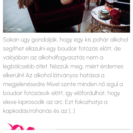
Sokan úgy gondolják, hogy egy kis pohár alkohol
segíthet ellazulni egy boudoir fotózás előtt, de
valójában az alkoholfogyasztás nem a
legbölcsebb ötlet. Nézzük meg, miért érdemes
elkerülni! Az alkohol látványos hatásai a
megjelenésedre Mivel szinte minden nő izgul a
boudoir fotózások előtt, így előfordulhat, hogy
eleve kipirosodik az arc. Ezt fokozhatja a
kapkodás/rohanás és az […]